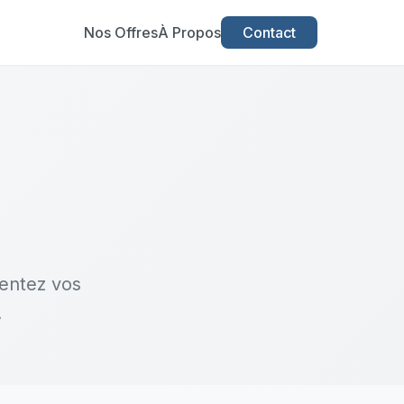
Nos Offres
À Propos
Contact
mentez vos
.